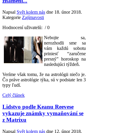
znamení...
Napsal
Svět kolem nás
dne
18. únor 2018
.
Kategorie
Zajímavosti
Hodnocení uživatelů:
/ 0
Nebojte sa,
nerozhodli sme sa
vám každú sobotu
priniesť “zaručene
presný” horoskop na
nasledujúci týždeň.
Veríme však tomu, že na astrológii niečo je.
Čo práve astrológie týka, sú v podstate len 3
typy ľudí.
Celý článek
Lidstvo podle Keanu Reevese
vykazuje známky vymaňování se
z Matrixu
Napsal
Svět kolem nás
dne
12. únor 2018
.