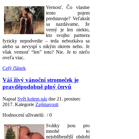
Vernosť. Čo vlastne
tento pojem
predstavuje? Veľakrát
sa nazdávame, že
verný je len niekto,
kto svojho partnera
fyzicky nepodvedie – teda nebozkáva sa
alebo sa nevyspí s nikým okrem neho. Je
však vernosť “len” toto? Nie. Je to niečo
oveľa viac.
Celý článek
Váš živý vánoční stromeček je
pravděpodobně plný červů
Napsal
Svět kolem nás
dne
21. prosinec
2017
. Kategorie
Zajímavosti
Hodnocení uživatelů:
/ 0
Svátky jsou pro
mnohé to
nejoblíbenější období