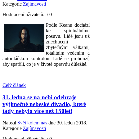
Kategorie
Zajímavosti
Hodnocení uživatelů:
/ 0
Podle Keanu dochází
ke spirituálnímu
posuvu. Lidé jsou už
znechucení
zbytečnými válkami,
totalitním vedením a
autoritářskou kontrolou. Lidé se probouzí,
aby spatřili, co je v životě opravdu důležité.
...
Celý článek
31. ledna se na nebi odehraje
výjimečné nebeské divadlo, které
tady nebylo více než 150let!
Napsal
Svět kolem nás
dne
30. leden 2018
.
Kategorie
Zajímavosti
Hodnocení uživatelů:
/ 0