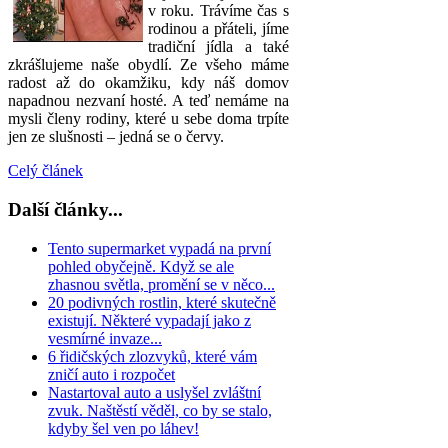
v roku. Trávíme čas s
rodinou a přáteli, jíme
tradiční jídla a také
zkrášlujeme naše obydlí. Ze všeho máme
radost až do okamžiku, kdy náš domov
napadnou nezvaní hosté. A teď nemáme na
mysli členy rodiny, které u sebe doma trpíte
jen ze slušnosti – jedná se o červy.
Celý článek
Další články...
Tento supermarket vypadá na první
pohled obyčejně. Když se ale
zhasnou světla, promění se v něco...
20 podivných rostlin, které skutečně
existují. Některé vypadají jako z
vesmírné invaze...
6 řidičských zlozvyků, které vám
zničí auto i rozpočet
Nastartoval auto a uslyšel zvláštní
zvuk. Naštěstí věděl, co by se stalo,
kdyby šel ven po láhev!