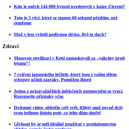
Kdo je oněch 144 000 bytostí uvedených v knize Zjevení?
Toto je 5 věcí, které se stanou 60 sekund předtím, než
zemřeme
Muž v lese vyfotil podivnou dívku. Byl to duch?
Zdraví
Masovou sterilizaci v Keni zamaskovali za „vakcíny proti
tetanu“!
7 cvičení japonského léčitele, které jsou s vaším tělem
schopny učinit zázraky. Pomůžou ihned
Jedno z nejzávažnějších infekčních onemocnění se vrací.
Rozeznejte příznaky včas
Dojemné video, obletělo celý svět. 83letý muž pevně drží
svou jedinou jistotu poté, co jeho dům shořel
Glyfosát by se měl ideálně používat v protiatomovém