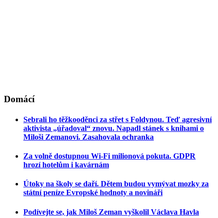
Domácí
Sebrali ho těžkooděnci za střet s Foldynou. Teď agresivní
aktivista „úřadoval“ znovu. Napadl stánek s knihami o
Miloši Zemanovi. Zasahovala ochranka
Za volně dostupnou Wi-Fi milionová pokuta. GDPR
hrozí hotelům i kavárnám
Útoky na školy se daří. Dětem budou vymývat mozky za
státní peníze Evropské hodnoty a novináři
Podívejte se, jak Miloš Zeman vyškolil Václava Havla