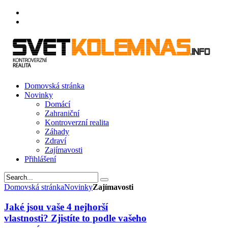
Domovská stránka
Novinky
Domácí
Zahraniční
Kontroverzní realita
Záhady
Zdraví
Zajímavosti
Přihlášení
Domovská stránka
Novinky
Zajímavosti
Jaké jsou vaše 4 nejhorší
vlastnosti? Zjistíte to podle vašeho