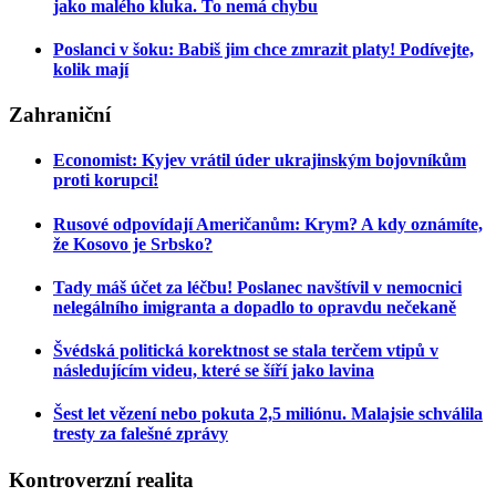
jako malého kluka. To nemá chybu
Poslanci v šoku: Babiš jim chce zmrazit platy! Podívejte,
kolik mají
Zahraniční
Economist: Kyjev vrátil úder ukrajinským bojovníkům
proti korupci!
Rusové odpovídají Američanům: Krym? A kdy oznámíte,
že Kosovo je Srbsko?
Tady máš účet za léčbu! Poslanec navštívil v nemocnici
nelegálního imigranta a dopadlo to opravdu nečekaně
Švédská politická korektnost se stala terčem vtipů v
následujícím videu, které se šíří jako lavina
Šest let vězení nebo pokuta 2,5 miliónu. Malajsie schválila
tresty za falešné zprávy
Kontroverzní
realita