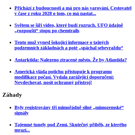
Přichází z budoucnosti a má pro nás varování. Cestovatel
v čase z roku 2028 o tom, co má nastat...
Světem se šíří video, které budí rozruch. UFO údajně
„rozpouští“ stopu po chemtrails
Tento muž vynesl šokující informace o tajných
podzemních základnách a poté „spáchal sebevraždu“
Antarktida: Nalezeno ztracené město. Že by Atlantida?
Americká vláda potichu přistupuje k programu
modifikace počasí. Vydala zarážející doporučení:
Nevdechovat, nosit ochranný přístroj!
Záhady
Byly registrovány tři mimořádně silné „mimozemské“
signály
Tajemné tunely pod Zemí. Skutečný příběh, ze kterého
mrazí...