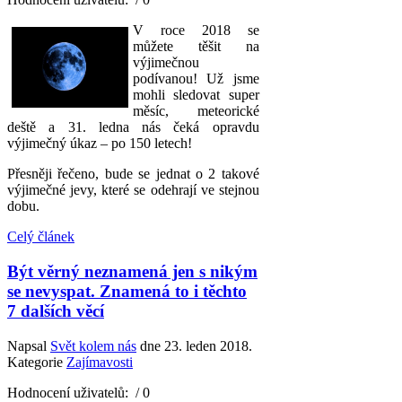
V roce 2018 se
můžete těšit na
výjimečnou
podívanou! Už jsme
mohli sledovat super
měsíc, meteorické
deště a 31. ledna nás čeká opravdu
výjimečný úkaz – po 150 letech!
Přesněji řečeno, bude se jednat o 2 takové
výjimečné jevy, které se odehrají ve stejnou
dobu.
Celý článek
Být věrný neznamená jen s nikým
se nevyspat. Znamená to i těchto
7 dalších věcí
Napsal
Svět kolem nás
dne
23. leden 2018
.
Kategorie
Zajímavosti
Hodnocení uživatelů:
/ 0