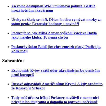
Za volně dostupnou Wi-Fi milionová pokuta. GDPR
hrozí hotelům i kavárnám
Útoky na školy se daří. Dětem budou vymývat mozky za
státní peníze Evropské hodnoty a novináři
Podívejte se, jak Miloš Zeman vyškolil Václava Havla
jako malého kluka. To nemá chybu
Poslanci v šoku: Babiš jim chce zmrazit platy! Podívejte,
kolik mají
Zahraniční
Economist: Kyjev vrátil úder ukrajinským bojovníkům
proti korupci!
Rusové odpovídají Američanům: Krym? A kdy oznámíte,
že Kosovo je Srbsko?
Tady máš účet za léčbu! Poslanec navštívil v nemocnici
nelegálního imigranta a dopadlo to opravdu nečekaně