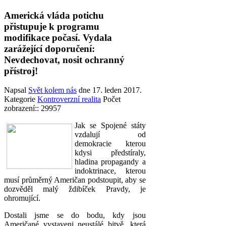
Americká vláda potichu
přistupuje k programu
modifikace počasí. Vydala
zarážející doporučení:
Nevdechovat, nosit ochranný
přístroj!
Napsal
Svět kolem nás
dne
17. leden 2017
.
Kategorie
Kontroverzní realita
Počet
zobrazení:: 29957
Jak se Spojené státy
vzdalují od
demokracie kterou
kdysi předstíraly,
hladina propagandy a
indoktrinace, kterou
musí průměrný Američan podstoupit, aby se
dozvěděl malý ždibíček Pravdy, je
ohromující.
Dostali jsme se do bodu, kdy jsou
Američané vystaveni neustálé bitvě, která