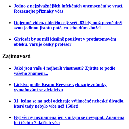
Jedno z nejzávažnějších infekčních onemocnění se vrací.
Rozeznejte příznaky včas
Dojemné video, obletělo celý svět. 83letý muž pevně drží
svou jedinou jistotu poté, co jeho dům shořel
Glyfosát by se měl ideálně používat v protiatomovém
obleku, varuje český profesor
Zajímavosti
Jaké jsou vaše 4 nejhorší vlastnosti? Zjistíte to podle
vašeho znamení...
Lidstvo podle Keanu Reevese vykazuje známky
vymaňování se z Matrixu
31. ledna se na nebi odehraje výjimečné nebeské divadlo,
které tady nebylo více než 150let!
Být věrný neznamená jen s nikým se nevyspat. Znamená
to i těchto 7 dalších věcí