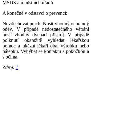
MSDS a u místních úřadů.
A konečně v odstavci o prevenci:
Nevdechovat prach. Nosit vhodný ochranný
oděv. V případě nedostatečného větrání
nosit vhodný dýchací přístroj. V případě
polknutí okamžitě vyhledat lékařskou
pomoc a ukázat lékaři obal výrobku nebo
nálepku. Vyhýbat se kontaktu s pokožkou a
s očima.
Zdroj:
1