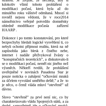
stranou. Je zřejmé, že nechtějí, aby si
kdokoliv všiml tohoto prohlášení o
modifikaci počasí, která byla až do
minulého roku vášnivě odmítaná. Mnozí si
rovněž nejsou vědomi, že v roce2014
námořnictvo veřejně potvrdilo domněnky
ohledně modifikace počasía zařízení
HAARP .
Dokonce i po tomto konstatování, pro které
bezpochyby hledali logické vysvětlení ti, co
nebyli ochotni přijmout realitu, která na ně
zapůsobila jako blesk z čistého nebe,
internet i nadále přežvykoval žvásty o
“konspiračních teoreticích”, a diskutovalo-li
se o modifikaci počasí, neměl nic jiného než
výsměch. Někteří tvrdili, že prohlášení
uveřejněné v novinách Pasadena Star je
pouze noticka o zahájení “očkování mraků
za účelem vyvolání umělého deště,” a že to
je něco, o čemž vláda mluví “otevřeně” už
dávno.
Slovo “otevřeně” za prvé není nic, co by
charakterizovalo vládu Spojených států, a za
druhé, samozřejmě jde o očkování mraků,