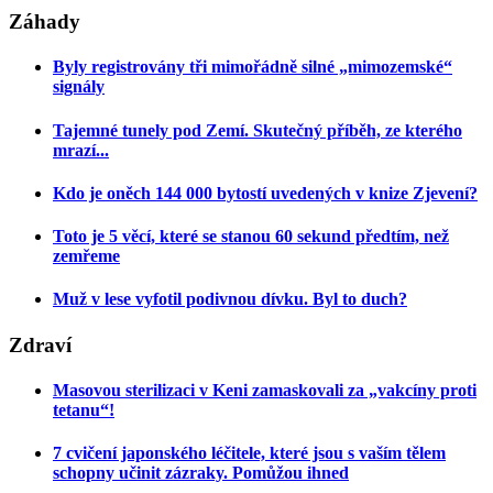
Záhady
Byly registrovány tři mimořádně silné „mimozemské“
signály
Tajemné tunely pod Zemí. Skutečný příběh, ze kterého
mrazí...
Kdo je oněch 144 000 bytostí uvedených v knize Zjevení?
Toto je 5 věcí, které se stanou 60 sekund předtím, než
zemřeme
Muž v lese vyfotil podivnou dívku. Byl to duch?
Zdraví
Masovou sterilizaci v Keni zamaskovali za „vakcíny proti
tetanu“!
7 cvičení japonského léčitele, které jsou s vaším tělem
schopny učinit zázraky. Pomůžou ihned