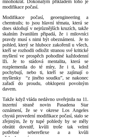
mnohokrát. Dokonalým příkladem toho je
modifikace počasí.
Modifikace počasí, geoengineering a
chemtrails; to jsou hlavní témata, která se
dnes skloňují v nejrůznějších kruzích, takže
skalním žvanilům připadá, že i milovníci
pravdy musí s nimi být obeznámeni. Je to
pohled, který se hluboce zakořenil u všech,
kteří se rozhodli odložit stranou své kritické
myšlení ve prospěch pohodlné každodenní
lži. Je to stádová mentalita, která se
rozplemenila do té míry, že i ti, kdož
pochybují, nebo ti, kteří se zajímají o
myšlenky “z jiného soudku”, se nakonec
zařadí do proudu, obklopeni povolným
davem.
Takže když vláda nedávno uveřejnila na 11.
inzertní straně novin Pasadena Star
oznámení, že se v okrese Los Angeles
chystá provedení modifikace počasí, stalo se
zřejmým, že ty tupé pohledy by se měly
obrátit dovnitř, kvůli troše tak velmi
potřebné sebereflexe a a kvůli