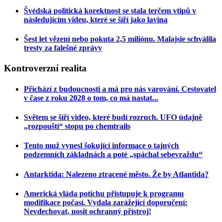
Švédská politická korektnost se stala terčem vtipů v
následujícím videu, které se šíří jako lavina
Šest let vězení nebo pokuta 2,5 miliónu. Malajsie schválila
tresty za falešné zprávy
Kontroverzní
realita
Přichází z budoucnosti a má pro nás varování. Cestovatel
v čase z roku 2028 o tom, co má nastat...
Světem se šíří video, které budí rozruch. UFO údajně
„rozpouští“ stopu po chemtrails
Tento muž vynesl šokující informace o tajných
podzemních základnách a poté „spáchal sebevraždu“
Antarktida: Nalezeno ztracené město. Že by Atlantida?
Americká vláda potichu přistupuje k programu
modifikace počasí. Vydala zarážející doporučení:
Nevdechovat, nosit ochranný přístroj!