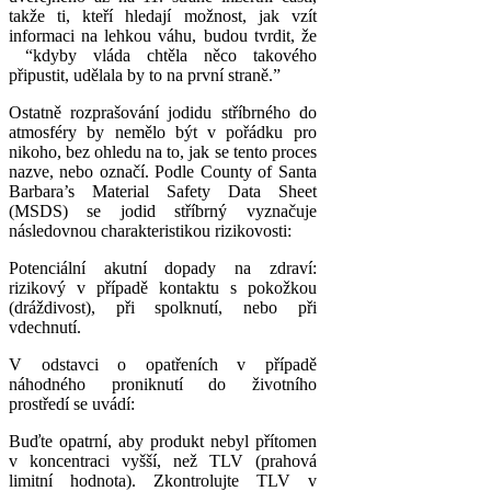
takže ti, kteří hledají možnost, jak vzít
informaci na lehkou váhu, budou tvrdit, že
“kdyby vláda chtěla něco takového
připustit, udělala by to na první straně.”
Ostatně rozprašování jodidu stříbrného do
atmosféry by nemělo být v pořádku pro
nikoho, bez ohledu na to, jak se tento proces
nazve, nebo označí. Podle County of Santa
Barbara’s Material Safety Data Sheet
(MSDS) se jodid stříbrný vyznačuje
následovnou charakteristikou rizikovosti:
Potenciální akutní dopady na zdraví:
rizikový v případě kontaktu s pokožkou
(dráždivost), při spolknutí, nebo při
vdechnutí.
V odstavci o opatřeních v případě
náhodného proniknutí do životního
prostředí se uvádí:
Buďte opatrní, aby produkt nebyl přítomen
v koncentraci vyšší, než TLV (prahová
limitní hodnota). Zkontrolujte TLV v