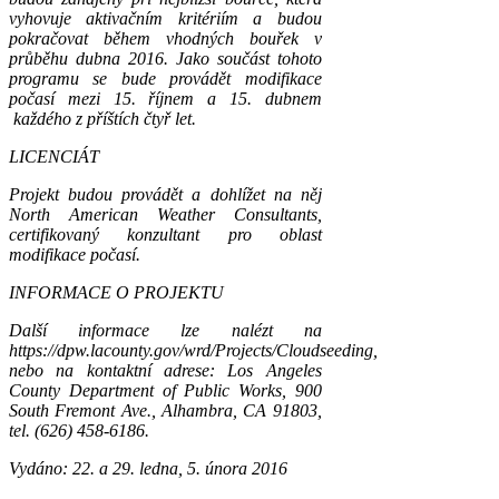
vyhovuje aktivačním kritériím a budou
pokračovat během vhodných bouřek v
průběhu dubna 2016. Jako součást tohoto
programu se bude provádět modifikace
počasí mezi 15. říjnem a 15. dubnem
každého z příštích čtyř let.
LICENCIÁT
Projekt budou provádět a dohlížet na něj
North American Weather Consultants,
certifikovaný konzultant pro oblast
modifikace počasí.
INFORMACE O PROJEKTU
Další informace lze nalézt na
https://dpw.lacounty.gov/wrd/Projects/Cloudseeding,
nebo na kontaktní adrese: Los Angeles
County Department of Public Works, 900
South Fremont Ave., Alhambra, CA 91803,
tel. (626) 458-6186.
Vydáno: 22. a 29. ledna, 5. února 2016