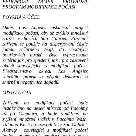
VĚDOMOST ZÁMĚR PROVÁDĚT
PROGRAM MODIFIKACE POČASÍ
POVAHA A ÚČEL
Okres Los Angeles uskuteční projekt
modifikace počasí, aby se zvýšilo množství
srážek v horách San Gabriel. Pozemní
zařízení se použije na dispergování částic
jodidu stříbrného (AgI) do vhodných
bouřkových mraků. Byla vypracována
kritéria jak pro spuštění, tak i pro zastavení
aktivit souvisejících s modifikací počasí.
Představenstvo okresu Los Angeles
schválilo projekt a přijalo deklaraci o
zmírnění negativních dopadů.
MÍSTO A ČAS
Zařízení na modifikaci počasí bude
instalováno na deseti místech od Pacoimy
až po Glendoru, a bude zaměřeno na
zvýšení množství srážek v Pacoima Wash,
Tulunga Wash a v rozvodí řeky San Gabriel.
Aktivity související s mofifikací počasí
budou zahájeny při nejbližší bouřce, která