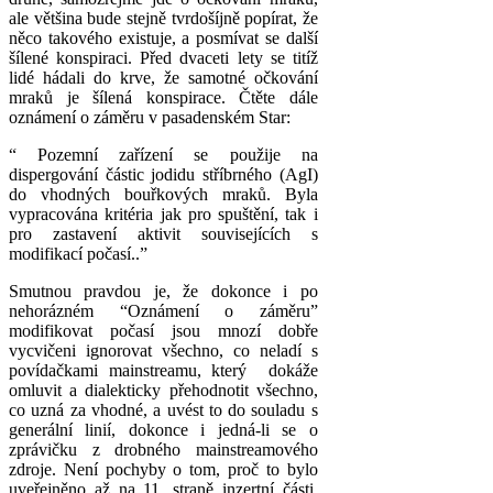
ale většina bude stejně tvrdošíjně popírat, že
něco takového existuje, a posmívat se další
šílené konspiraci. Před dvaceti lety se titíž
lidé hádali do krve, že samotné očkování
mraků je šílená konspirace. Čtěte dále
oznámení o záměru v pasadenském Star:
“ Pozemní zařízení se použije na
dispergování částic jodidu stříbrného (AgI)
do vhodných bouřkových mraků. Byla
vypracována kritéria jak pro spuštění, tak i
pro zastavení aktivit souvisejících s
modifikací počasí..”
Smutnou pravdou je, že dokonce i po
nehorázném “Oznámení o záměru”
modifikovat počasí jsou mnozí dobře
vycvičeni ignorovat všechno, co neladí s
povídačkami mainstreamu, který dokáže
omluvit a dialekticky přehodnotit všechno,
co uzná za vhodné, a uvést to do souladu s
generální linií, dokonce i jedná-li se o
zprávičku z drobného mainstreamového
zdroje. Není pochyby o tom, proč to bylo
uveřejněno až na 11. straně inzertní části,