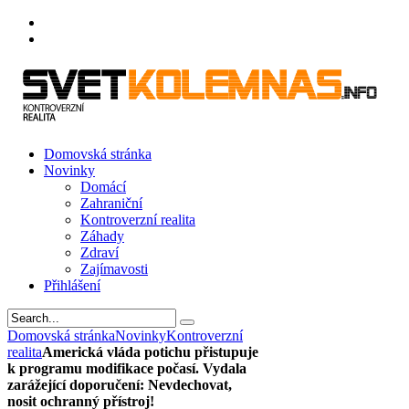
Domovská stránka
Novinky
Domácí
Zahraniční
Kontroverzní realita
Záhady
Zdraví
Zajímavosti
Přihlášení
Domovská stránka
Novinky
Kontroverzní
realita
Americká vláda potichu přistupuje
k programu modifikace počasí. Vydala
zarážející doporučení: Nevdechovat,
nosit ochranný přístroj!