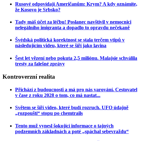
Rusové odpovídají Američanům: Krym? A kdy oznámíte,
že Kosovo je Srbsko?
Tady máš účet za léčbu! Poslanec navštívil v nemocnici
nelegálního imigranta a dopadlo to opravdu nečekaně
Švédská politická korektnost se stala terčem vtipů v
následujícím videu, které se šíří jako lavina
Šest let vězení nebo pokuta 2,5 miliónu. Malajsie schválila
tresty za falešné zprávy
Kontroverzní
realita
Přichází z budoucnosti a má pro nás varování. Cestovatel
v čase z roku 2028 o tom, co má nastat...
Světem se šíří video, které budí rozruch. UFO údajně
„rozpouští“ stopu po chemtrails
Tento muž vynesl šokující informace o tajných
podzemních základnách a poté „spáchal sebevraždu“