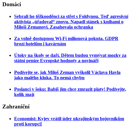
Domácí
Sebrali ho těžkooděnci za střet s Foldynou. Teď agresivní
aktivista „úřadoval“ znovu. Napadl stánek s knihami o
Miloši Zemanovi. Zasahovala ochranka
Za volně dostupnou Wi-Fi milionová pokuta. GDPR
hrozí hotelům i kavárnám
Útoky na školy se daří. Dětem budou vymývat mozky za
státní peníze Evropské hodnoty a novináři
Podívejte se, jak Miloš Zeman vyškolil Václava Havla
jako malého kluka. To nemá chybu
Poslanci v šoku: Babiš jim chce zmrazit platy! Podívejte,
kolik mají
Zahraniční
Economist: Kyjev vrátil úder ukrajinským bojovníkům
proti korupci!