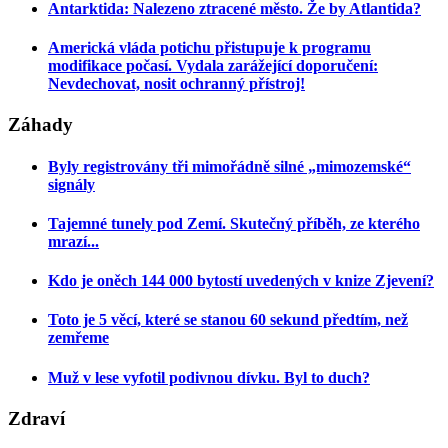
Antarktida: Nalezeno ztracené město. Že by Atlantida?
Americká vláda potichu přistupuje k programu
modifikace počasí. Vydala zarážející doporučení:
Nevdechovat, nosit ochranný přístroj!
Záhady
Byly registrovány tři mimořádně silné „mimozemské“
signály
Tajemné tunely pod Zemí. Skutečný příběh, ze kterého
mrazí...
Kdo je oněch 144 000 bytostí uvedených v knize Zjevení?
Toto je 5 věcí, které se stanou 60 sekund předtím, než
zemřeme
Muž v lese vyfotil podivnou dívku. Byl to duch?
Zdraví