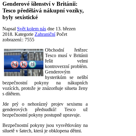
Genderové šílenství v Británii:
Tesco předělává nákupní vozíky,
byly sexistické
Napsal
Svět kolem nás
dne
13. březen
2018
. Kategorie
Zahraniční
Počet
zobrazení:: 7555
Obchodní řetězec
Tesco musí v Británii
řešit velmi
kontroverzní problém.
Genderovým
hysterikům se nelíbí
bezpečnostní pokyny na nákupních
vozících, protože je znázorňuje silueta ženy
s dítětem.
Jde prý o nehorázný projev sexismu a
genderových předsudků! Tesco už
bezpečnostní pokyny postupně upravuje.
Bezpečnostní pokyny jsou vysvětlovány na
siluetě v šatech, která je obklopena dětmi.