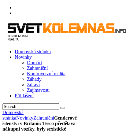
Domovská stránka
Novinky
Domácí
Zahraniční
Kontroverzní realita
Záhady
Zdraví
Zajímavosti
Přihlášení
Domovská
stránka
Novinky
Zahraniční
Genderové
šílenství v Británii: Tesco předělává
nákupní vozíky, byly sexistické