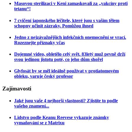
Masovou sterilizaci v Keni zamaskovali za „vakcíny proti
tetanu“!
7 cvičení japonského léčitele, které jsou s vaším tělem
schopny učinit zázraky. Pomůžou ihned
Jedno z nejzávažnějších infekčních onemocnění se vrací.
Rozeznejte příznaky včas
Dojemné video, obletělo celý svět. 83letý muž pevně drží
svou jedinou jistotu poté, co jeho dům shořel
Glyfosát by se měl ideálně používat v protiatomovém
obleku, varuje český profesor
Zajímavosti
Jaké jsou vaše 4 nejhorší vlastnosti? Zjistíte to podle
vašeho znamení...
Lidstvo podle Keanu Reevese vykazuje známky
vymaňování se z Matrixu